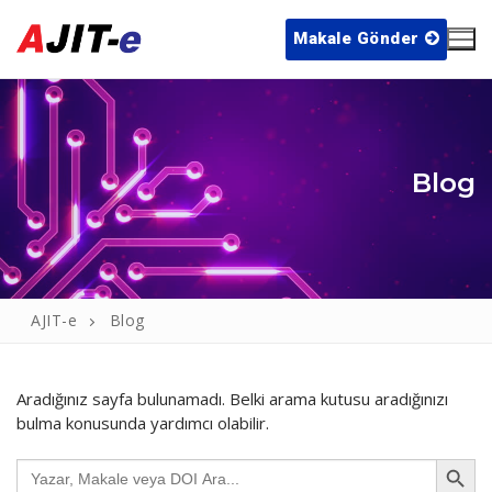
İçeriğe
atla
Makale Gönder
Blog
Arama:
Ana Sayfa
AJIT-e
Blog
Arşiv
Yayın İlkeleri
Aradığınız sayfa bulunamadı. Belki arama kutusu aradığınızı
bulma konusunda yardımcı olabilir.
Editör Kurulu
Search Button
Search
Blog
for: